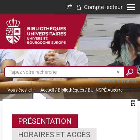
Compte lecteur
Recherche avancée
Vous êtes ici :
Accueil
/
Bibliothèques
/
BU INSPÉ Auxerre
PRÉSENTATION
HORAIRES ET ACCÈS