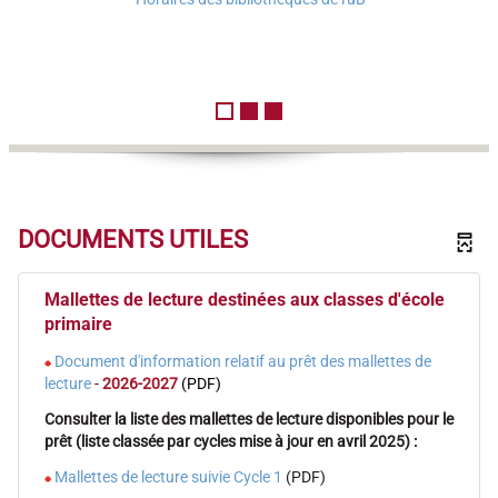
MALETTES
DE
LECTURE
DOCUMENTS UTILES
Mallettes de lecture destinées aux classes d'école
Permanence
primaire
9h-
Document d'information relatif au prêt des mallettes de
12h
lecture
-
2026-2027
(PDF)
24
Consulter la liste des mallettes de lecture disponibles pour le
juin
prêt (liste classée par cycles mise à jour en avril 2025) :
2026
Mallettes de lecture suivie Cycle 1
(PDF)
26