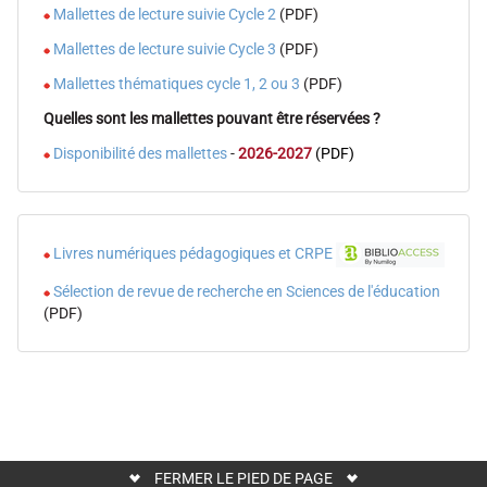
Mallettes de lecture suivie Cycle 2
(PDF)
août
2026
Mallettes de lecture suivie Cycle 3
(PDF)
14
Mallettes thématiques cycle 1, 2 ou 3
(PDF)
octobre
Quelles sont les mallettes pouvant être réservées ?
2026
Disponibilité des mallettes
-
2026-2027
(PDF)
4
novembre
2026
16
Livres numériques pédagogiques et CRPE
décembre
Sélection de revue de recherche en Sciences de l'éducation
2026
(PDF)
Horaires
des
bibliothèques
de
l'uB
FERMER LE PIED DE PAGE