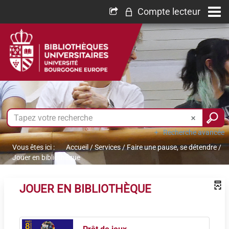
Compte lecteur
Recherche avancée
Vous êtes ici :
Accueil
/
Services
/
Faire une pause, se détendre
/
Jouer en bibliothèque
JOUER EN BIBLIOTHÈQUE