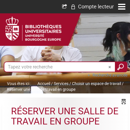
Compte lecteur
Recherche avancée
Vous êtes ici :
Accueil
/
Services
/
Choisir un espace de travail
/
Réserver une salle de travail en groupe
RÉSERVER UNE SALLE DE
TRAVAIL EN GROUPE